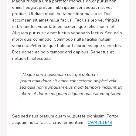
Magna fringilla urna porttitor rhoncus dolor purus non
enim. Feugiat pretium nibh ipsum consequat nisl vel
pretium. Ut diam quam nulla porttitor massa id. Dui
accumsan sit amet nulla facilisi. Facilisis leo vel fringilla
est. In metus vulputate eu scelerisque felis imperdiet.
Aliquam purus sit amet luctus venenatis lectus. Sed odio
morbi quis commodo. Commodo nulla facilisi nullam
vehicula. Pellentesque habitant morbi tristique senectus.
Eros donec ac odio tempor orci dapibus. Senectus et
netus et malesuada.
“
Neque porro quisquam est, qui dolorem
ipsum quia dolor sit amet, consectetur, adipisci velit,
sed quia non numquam eius modi tempora incidunt ut
labore et dolore magnam aliquam quaerat voluptatem
”
Sed sed risus pretium quam vulputate dignissim. Tortor
aliquam nulla facilisi cras fermentum –
0974761549