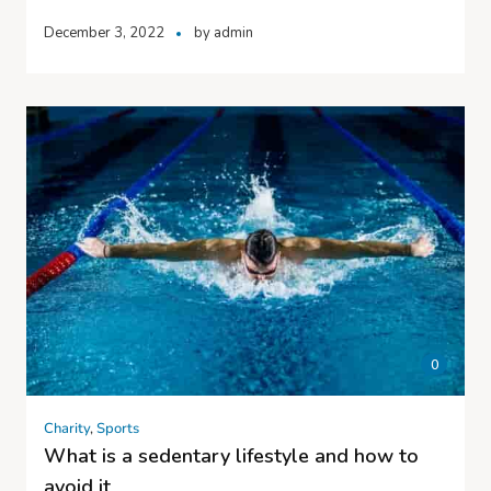
December 3, 2022
by
admin
0
Charity
,
Sports
What is a sedentary lifestyle and how to
avoid it