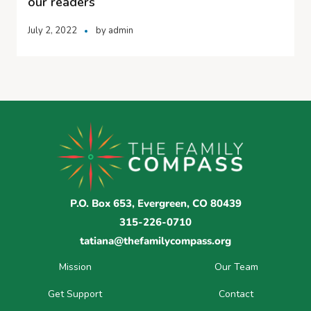
our readers
July 2, 2022
by
admin
P.O. Box 653, Evergreen, CO 80439
315-226-0710
tatiana@thefamilycompass.org
Mission
Our Team
Get Support
Contact