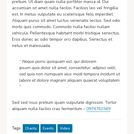
pretium. Ut diam quam nulla porttitor massa id. Dui
accumsan sit amet nulla facilisi. Facilisis leo vel fringilla
est. In metus vulputate eu scelerisque felis imperdiet.
Aliquam purus sit amet luctus venenatis lectus. Sed odio
morbi quis commodo. Commodo nulla facilisi nullam
vehicula. Pellentesque habitant morbi tristique senectus.
Eros donec ac odio tempor orci dapibus. Senectus et
netus et malesuada.
“
Neque porro quisquam est, qui dolorem
ipsum quia dolor sit amet, consectetur, adipisci velit,
sed quia non numquam eius modi tempora incidunt ut
labore et dolore magnam aliquam quaerat voluptatem
”
Sed sed risus pretium quam vulputate dignissim. Tortor
aliquam nulla facilisi cras fermentum –
0974761549
Tags:
Charity
Events
Video